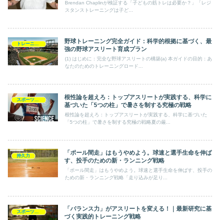
Brendan Chaplinが検証する「子どもの筋トレは必要か？」「レジ
スタンストレーニングは子ど...
野球トレーニング完全ガイド：科学的根拠に基づく、最
トレーニングプログラム
強の野球アスリート育成プラン
(1) はじめに：完全な野球アスリートの構築(a) 本ガイドの目的：あ
なたのためのトレーニングロード...
根性論を超えろ：トップアスリートが実践する、科学に
スポーツ障害
基づいた「5つの柱」で暑さを制する究極の戦略
根性論を超えろ：トップアスリートが実践する、科学に基づいた
「5つの柱」で暑さを制する究極の戦略夏の厳...
「ポール間走」はもうやめよう。球速と選手生命を伸ば
持久力
す、投手のための新・ランニング戦略
「ポール間走」はもうやめよう。球速と選手生命を伸ばす、投手の
ための新・ランニング戦略「走り込みが足り...
「バランス力」がアスリートを変える！｜最新研究に基
スポーツ障害
づく実践的トレーニング戦略