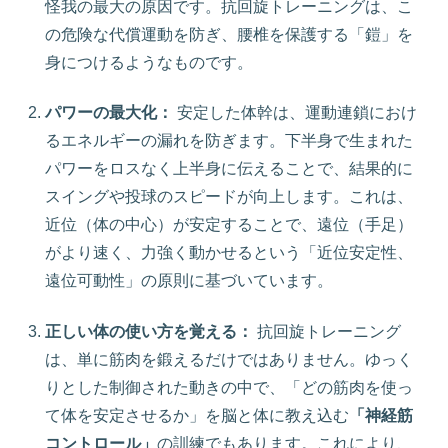
怪我の最大の原因です。抗回旋トレーニングは、こ
の危険な代償運動を防ぎ、腰椎を保護する「鎧」を
身につけるようなものです。
パワーの最大化：
安定した体幹は、運動連鎖におけ
るエネルギーの漏れを防ぎます。下半身で生まれた
パワーをロスなく上半身に伝えることで、結果的に
スイングや投球のスピードが向上します。これは、
近位（体の中心）が安定することで、遠位（手足）
がより速く、力強く動かせるという「近位安定性、
遠位可動性」の原則に基づいています。
正しい体の使い方を覚える：
抗回旋トレーニング
は、単に筋肉を鍛えるだけではありません。ゆっく
りとした制御された動きの中で、「どの筋肉を使っ
て体を安定させるか」を脳と体に教え込む
「神経筋
コントロール」
の訓練でもあります。これにより、