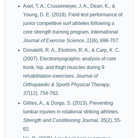
Axel, T. A., Crussemeyer, J. A., Dean, K., &
Young, D. E. (2018). Field test performance of
junior competitive surf athletes following a
core strength training program.
International
Journal of Exercise Science
,
11
(6), 696-707.
Donatelli, R. A., Ekstrom, R. A., & Carp, K. C.
(2007). Electromyographic analysis of core
trunk, hip, and thigh muscles during 9
rehabilitation exercises.
Journal of
Orthopaedic & Sports Physical Therapy
,
37
(12), 754-762.
Gillies, A., & Dorgo, S. (2013). Preventing
lumbar injuries in rotational striking athletes.
Strength and Conditioning Journal
,
35
(2), 55-
62.