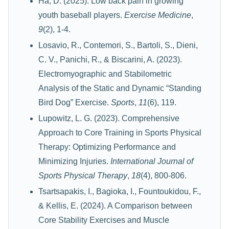
Ha, D. (2025). Low back pain in growing
youth baseball players.
Exercise Medicine
,
9
(2), 1-4.
Losavio, R., Contemori, S., Bartoli, S., Dieni,
C. V., Panichi, R., & Biscarini, A. (2023).
Electromyographic and Stabilometric
Analysis of the Static and Dynamic “Standing
Bird Dog” Exercise.
Sports
,
11
(6), 119.
Lupowitz, L. G. (2023). Comprehensive
Approach to Core Training in Sports Physical
Therapy: Optimizing Performance and
Minimizing Injuries.
International Journal of
Sports Physical Therapy
,
18
(4), 800-806.
Tsartsapakis, I., Bagioka, I., Fountoukidou, F.,
& Kellis, E. (2024). A Comparison between
Core Stability Exercises and Muscle