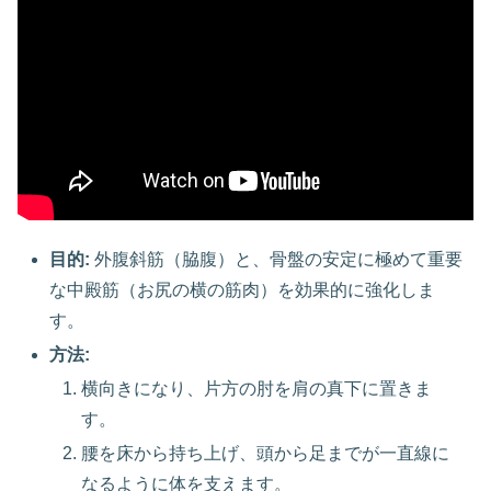
目的:
外腹斜筋（脇腹）と、骨盤の安定に極めて重要
な中殿筋（お尻の横の筋肉）を効果的に強化しま
す。
方法:
横向きになり、片方の肘を肩の真下に置きま
す。
腰を床から持ち上げ、頭から足までが一直線に
なるように体を支えます。