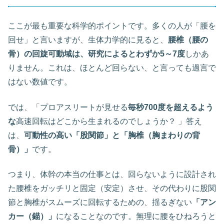
ここが最も重要な科学的ポイントです。多くの人が「腰を
回せ」と言いますが、生体力学的に見ると、
腰椎（腰の
骨）の回旋可動域は、研究によるとわずか5～7度
しかあ
りません。これは、ほとんど回らない、と言っても過言で
はない数値です。
では、
「プロアスリートが見せる
毎秒700度を超えるよう
な
高速回転はどこから生まれるのでしょうか？
」答え
は、
可動性の高い「股関節」と「胸椎（胸まわりの背
骨）」
です。
つまり、体幹の本当の仕事とは、回らないように設計され
た腰椎をガッチリと固定（安定）させ、その代わりに股関
節と胸椎がスムーズに回転するための、揺るぎない
「アン
カー（錨）」
になることなのです。無理に腰をひねろうと