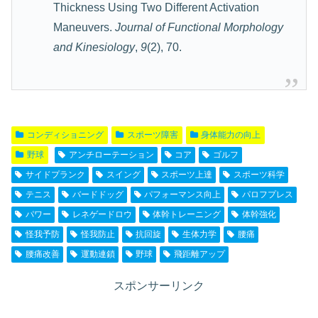
Thickness Using Two Different Activation
Maneuvers.
Journal of Functional Morphology
and Kinesiology
,
9
(2), 70.
コンディショニング
スポーツ障害
身体能力の向上
野球
アンチローテーション
コア
ゴルフ
サイドプランク
スイング
スポーツ上達
スポーツ科学
テニス
バードドッグ
パフォーマンス向上
パロフプレス
パワー
レネゲードロウ
体幹トレーニング
体幹強化
怪我予防
怪我防止
抗回旋
生体力学
腰痛
腰痛改善
運動連鎖
野球
飛距離アップ
スポンサーリンク