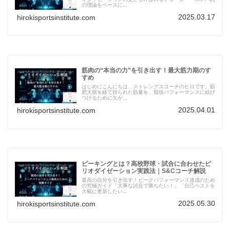
の理論をベースに...
2025.03.17
hirokisportsinstitute.com
筋肉の“本当の力”を引き出す！最大筋力期のす
すめ
はじめにこんにちは、ストレングスコーチのヒロです。筋
肥大期を経て得られた筋量を、競技パフォーマンスに結び
つけるために欠か...
2025.04.01
hirokisportsinstitute.com
ピーキングとは？高校野球・試合に合わせたピ
リオダイゼーション実践法｜S&Cコーチ解説
最高の自分を引き出す！ピークパフォーマンス達成のため
の究極ガイド「大事な試合で勝ちたい！」「自己ベストを
大幅に更新したい...
2025.05.30
hirokisportsinstitute.com