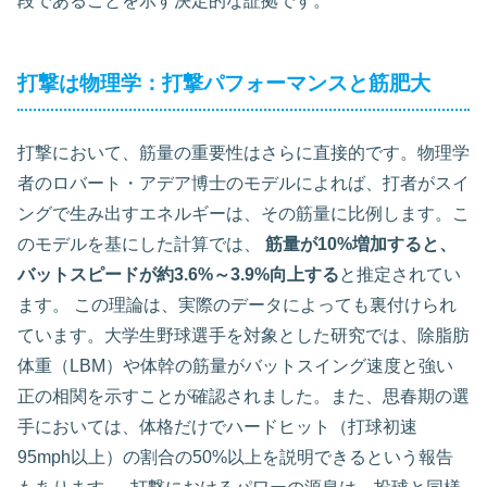
段であることを示す決定的な証拠です。
打撃は物理学：打撃パフォーマンスと筋肥大
打撃において、筋量の重要性はさらに直接的です。物理学
者のロバート・アデア博士のモデルによれば、打者がスイ
ングで生み出すエネルギーは、その筋量に比例します。こ
のモデルを基にした計算では、
筋量が10%増加すると、
バットスピードが約3.6%～3.9%向上する
と推定されてい
ます。 この理論は、実際のデータによっても裏付けられ
ています。大学生野球選手を対象とした研究では、除脂肪
体重（LBM）や体幹の筋量がバットスイング速度と強い
正の相関を示すことが確認されました。また、思春期の選
手においては、体格だけでハードヒット（打球初速
95mph以上）の割合の50%以上を説明できるという報告