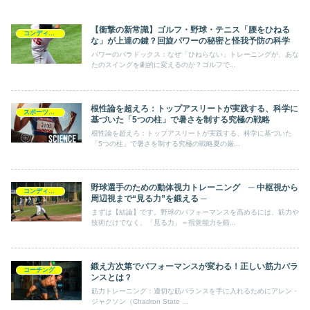
【衝撃の新常識】ゴルフ・野球・テニス「腰をひねる
コンディショニング
な」が上達の鍵？回旋パワーの秘密と怪我予防の科学
パワーのパラドックス：なぜ「ひねらない」トレーニングが、あな
たのスイングを劇的に変えるのか？ゴルフで...
根性論を超えろ：トップアスリートが実践する、科学に
スポーツ障害
基づいた「5つの柱」で暑さを制する究極の戦略
根性論を超えろ：トップアスリートが実践する、科学に基づいた
「5つの柱」で暑さを制する究極の戦略夏の厳...
野球選手のための動体視力トレーニング ─ 中枢視から
コンディショニング
周辺視まで“見る力”を鍛える ─
まずは【結論】です。野球のパフォーマンスを高めるには、筋力や
技術だけでなく、「見る力」＝視覚能力を鍛...
鍛え方次第でパフォーマンスが変わる！正しい筋力バラ
コーチング
ンスとは？
筋力トレーニング：適切な筋バランスを手に入れるためにアレン・
ジャクソン（Chadron State ...