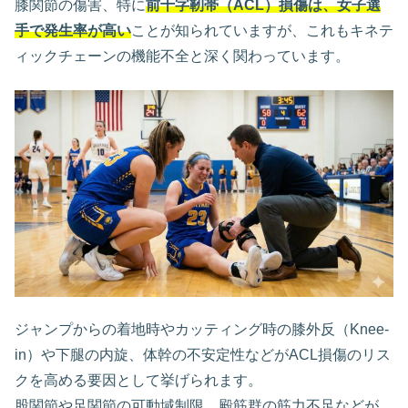
膝関節の傷害、特に
前十字靭帯（ACL）損傷は、女子選
手で発生率が高い
ことが知られていますが、これもキネテ
ィックチェーンの機能不全と深く関わっています。
ジャンプからの着地時やカッティング時の膝外反（Knee-
in）や下腿の内旋、体幹の不安定性などがACL損傷のリス
クを高める要因として挙げられます。
股関節や足関節の可動域制限、殿筋群の筋力不足などが、