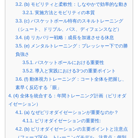
3.2.
(b) モビリティと柔軟性：しなやかで効率的な動き
3.2.1.
実施方法とモビリティの本質
3.3.
(c) バスケットボール特有のスキルトレーニング
（シュート、ドリブル、パス、ディフェンスなど）
3.4.
(d) リカバリー戦略：成長を加速させる休息
3.5.
(e) メンタルトレーニング：プレッシャー下での勝
負強さ
3.5.1.
バスケットボールにおける重要性
3.5.2.
導入と実践における3つの重要ポイント
3.6.
(f) 動体視力トレーニング：コート全体を把握し、
素早く反応する「眼」
4.
(4) 全体を統合する：年間トレーニング計画（ピリオダ
イゼーション）
4.1.
(a) なぜピリオダイゼーションが重要なのか？
4.1.1.
ピリオダイゼーションの重要性:
4.2.
(b) ピリオダイゼーションの主要ポイントと注意点
（フェーズ区分、トレーニングモデル、注意点：個別