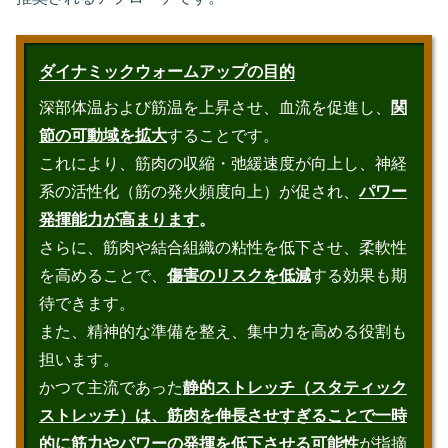
ダイナミックウォームアップの目的
深部体温および筋温を上昇させ、血流を促進し、
関
節の可動域を拡大
することです。
これにより、筋肉の収縮・弛緩速度が向上し、神経
系の活性化（筋の発火頻度向上）が促され、
パワー
発揮能力が高まります
。
さらに、筋肉や結合組織の粘性を低下させ、柔軟性
を高めることで、
傷害のリスクを低減
する効果も期
待できます。
また、精神的な準備を整え、集中力を高める役割も
担います。
かつて主流であった
静的ストレッチ（スタティック
ストレッチ）は、筋肉を伸長させすぎることで一時
的に筋力やパワーの発揮を低下させる可能性
が指摘