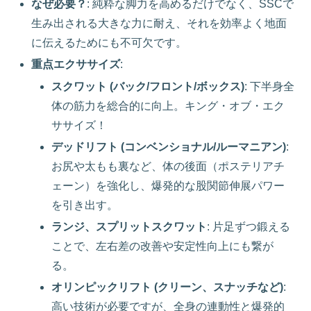
なぜ必要？
: 純粋な脚力を高めるだけでなく、SSCで
生み出される大きな力に耐え、それを効率よく地面
に伝えるためにも不可欠です。
重点エクササイズ
:
スクワット (バック/フロント/ボックス)
: 下半身全
体の筋力を総合的に向上。キング・オブ・エク
ササイズ！
デッドリフト (コンベンショナル/ルーマニアン)
:
お尻や太もも裏など、体の後面（ポステリアチ
ェーン）を強化し、爆発的な股関節伸展パワー
を引き出す。
ランジ、スプリットスクワット
: 片足ずつ鍛える
ことで、左右差の改善や安定性向上にも繋が
る。
オリンピックリフト (クリーン、スナッチなど)
:
高い技術が必要ですが、全身の連動性と爆発的