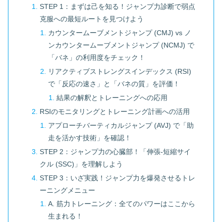
STEP 1：まずは己を知る！ジャンプ力診断で弱点
克服への最短ルートを見つけよう
カウンタームーブメントジャンプ (CMJ) vs ノ
ンカウンタームーブメントジャンプ (NCMJ) で
「バネ」の利用度をチェック！
リアクティブストレングスインデックス (RSI)
で「反応の速さ」と「バネの質」を評価！
結果の解釈とトレーニングへの応用
RSIのモニタリングとトレーニング計画への活用
アプローチバーティカルジャンプ (AVJ) で「助
走を活かす技術」を確認！
STEP 2：ジャンプ力の心臓部！「伸張-短縮サイ
クル (SSC)」を理解しよう
STEP 3：いざ実践！ジャンプ力を爆発させるトレ
ーニングメニュー
A. 筋力トレーニング：全てのパワーはここから
生まれる！