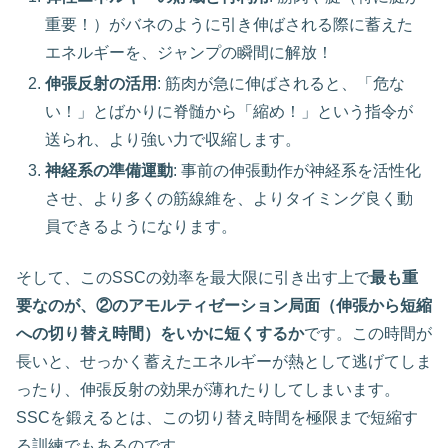
重要！）がバネのように引き伸ばされる際に蓄えた
エネルギーを、ジャンプの瞬間に解放！
伸張反射の活用
: 筋肉が急に伸ばされると、「危な
い！」とばかりに脊髄から「縮め！」という指令が
送られ、より強い力で収縮します。
神経系の準備運動
: 事前の伸張動作が神経系を活性化
させ、より多くの筋線維を、よりタイミング良く動
員できるようになります。
そして、このSSCの効率を最大限に引き出す上で
最も重
要なのが、②のアモルティゼーション局面（伸張から短縮
への切り替え時間）をいかに短くするか
です。この時間が
長いと、せっかく蓄えたエネルギーが熱として逃げてしま
ったり、伸張反射の効果が薄れたりしてしまいます。
SSCを鍛えるとは、この切り替え時間を極限まで短縮す
る訓練でもあるのです。