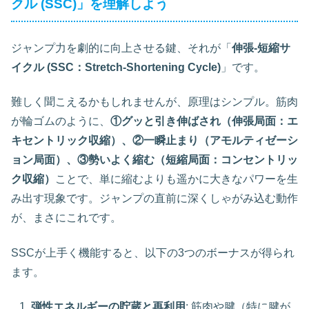
クル (SSC)」を理解しよう
ジャンプ力を劇的に向上させる鍵、それが「
伸張-短縮サ
イクル (SSC：Stretch-Shortening Cycle)
」です。
難しく聞こえるかもしれませんが、原理はシンプル。筋肉
が輪ゴムのように、
①グッと引き伸ばされ（伸張局面：エ
キセントリック収縮）、②一瞬止まり（アモルティゼーシ
ョン局面）、③勢いよく縮む（短縮局面：コンセントリッ
ク収縮）
ことで、単に縮むよりも遥かに大きなパワーを生
み出す現象です。ジャンプの直前に深くしゃがみ込む動作
が、まさにこれです。
SSCが上手く機能すると、以下の3つのボーナスが得られ
ます。
弾性エネルギーの貯蔵と再利用
: 筋肉や腱（特に腱が