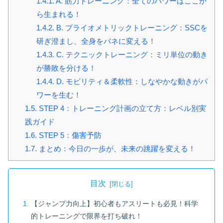
1.4.1.
A. 筋力トレーニング：全てのパワーはここか
ら生まれる！
1.4.2.
B. プライオメトリックトレーニング：SSCを
研ぎ澄まし、全身をバネに変える！
1.4.3.
C. テクニックトレーニング：ミリ単位の動き
が勝敗を分ける！
1.4.4.
D. モビリティ＆柔軟性：しなやかな動きがパ
ワーを生む！
1.5.
STEP 4：トレーニング計画の立て方：レベル別実
践ガイド
1.6.
STEP 5：傷害予防
1.7.
まとめ：今日の一歩が、未来の跳躍を変える！
目次
【ジャンプ力向上】初心者もアスリートも必見！科学
的トレーニングで限界を打ち破れ！