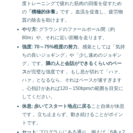
度トレーニングで疲れた筋肉の回復を促すため
の
「積極的休養」
です 。血流を促進し、疲労物
質の除去を助けます。
やり方:
グラウンドのファールポール間（約
80m）や、それに近い距離を走ります。
強度:
70～75%程度の努力
。感覚としては「気持
ちの良いジョギング」や「少し速めのジョギン
グ」です。
隣の人と会話ができるくらいのペー
ス
が完璧な強度です 。もし息が切れて「ハァ、
ハァ」となるなら、それはペースが速すぎます
。心拍計があれば120～150bpmの範囲を目安に
してください。
休息:
歩いてスタート地点に戻る
こと自体が休息
です 。立ち止まらず、動き続けることがポイン
トです。
セット:
プログラムにある通り、例えば「6本 x 2