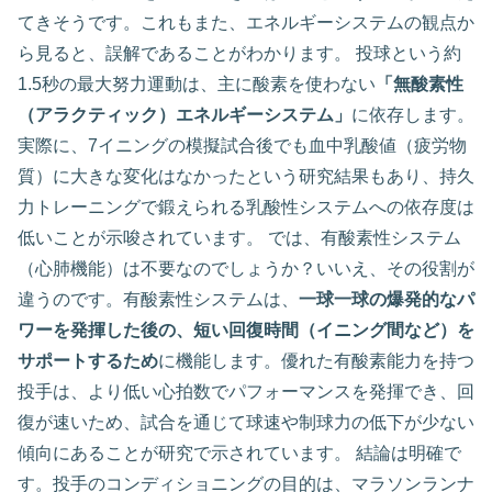
てきそうです。これもまた、エネルギーシステムの観点か
ら見ると、誤解であることがわかります。 投球という約
1.5秒の最大努力運動は、主に酸素を使わない
「無酸素性
（アラクティック）エネルギーシステム」
に依存します。
実際に、7イニングの模擬試合後でも血中乳酸値（疲労物
質）に大きな変化はなかったという研究結果もあり、持久
力トレーニングで鍛えられる乳酸性システムへの依存度は
低いことが示唆されています。 では、有酸素性システム
（心肺機能）は不要なのでしょうか？いいえ、その役割が
違うのです。有酸素性システムは、
一球一球の爆発的なパ
ワーを発揮した後の、短い回復時間（イニング間など）を
サポートするため
に機能します。優れた有酸素能力を持つ
投手は、より低い心拍数でパフォーマンスを発揮でき、回
復が速いため、試合を通じて球速や制球力の低下が少ない
傾向にあることが研究で示されています。 結論は明確で
す。投手のコンディショニングの目的は、マラソンランナ