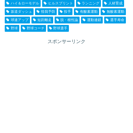
ハイ＆ローモデル
ヒルスプリント
ランニング
人材育成
坂道ダッシュ
怪我予防
投手
有酸素運動
無酸素運動
球速アップ
短距離走
脱・根性論
運動連鎖
選手寿命
野球
野球コーチ
野球選手
スポンサーリンク