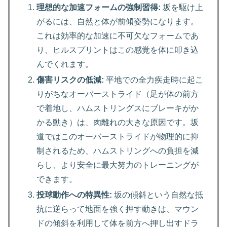
理想的な加速フォームの強制習得:
坂を駆け上
がるには、自然と体が前傾姿勢になります。
これは効率的な加速に不可欠なフォームであ
り、ヒルスプリントはこの感覚を体に叩き込
んでくれます。
傷害リスクの低減:
平地での全力疾走時に起こ
りがちなオーバーストライド（足が体の前方
で着地し、ハムストリングスにブレーキがか
かる動き）は、肉離れの大きな原因です。坂
道ではこのオーバーストライドが物理的に抑
制されるため、ハムストリングへの負担を減
らし、より安全に最大努力のトレーニングが
できます。
投球動作への特異性:
坂の傾斜という自然な抵
抗に逆らって地面を強く押す動きは、マウン
ドの傾斜を利用して体を前方へ押し出すドラ