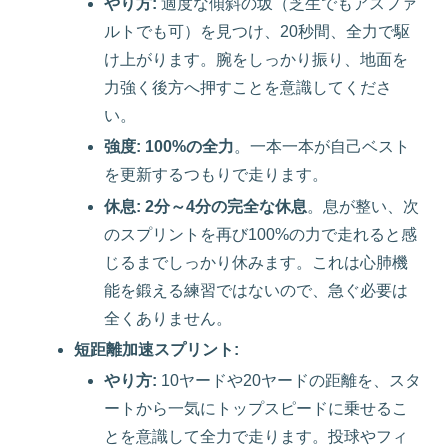
やり方:
適度な傾斜の坂（芝生でもアスファ
ルトでも可）を見つけ、20秒間、全力で駆
け上がります。腕をしっかり振り、地面を
力強く後方へ押すことを意識してくださ
い。
強度:
100%の全力
。一本一本が自己ベスト
を更新するつもりで走ります。
休息:
2分～4分の完全な休息
。息が整い、次
のスプリントを再び100%の力で走れると感
じるまでしっかり休みます。これは心肺機
能を鍛える練習ではないので、急ぐ必要は
全くありません。
短距離加速スプリント:
やり方:
10ヤードや20ヤードの距離を、スタ
ートから一気にトップスピードに乗せるこ
とを意識して全力で走ります。投球やフィ