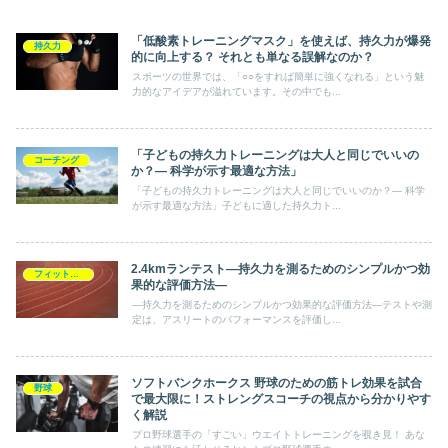
「低酸素トレーニングマスク」を使えば、持久力が爆発
持久力
的に向上する？ それとも単なる誤解なのか？
スポーツの世界では、「○○をすれば簡単に強くなれる」という魅
力的なアイデアが溢れています。その中でも...
「子どもの持久力トレーニングは大人と同じでいいの
コーチング
か？— 科学が示す最適な方法」
「子どもの持久力トレーニングは大人と同じでいいのか？— 科学
が示す最適な方法」子どもに適した持久力ト...
2.4kmランテスト―持久力を測るためのシンプルかつ効
フィットネステスト
果的な評価方法―
―持久力を測るためのシンプルかつ効果的な評価方法―テストや測
定は、アスリートのパフォーマンスを評価し...
ソフトバンクホークス 野球のための筋トレ効果を試合
野球
で最大限に！ストレングスコーチの視点から分かりやす
く解説
プロ野球選手の「すごい」ウエイトトレーニングを覗き見！ あな