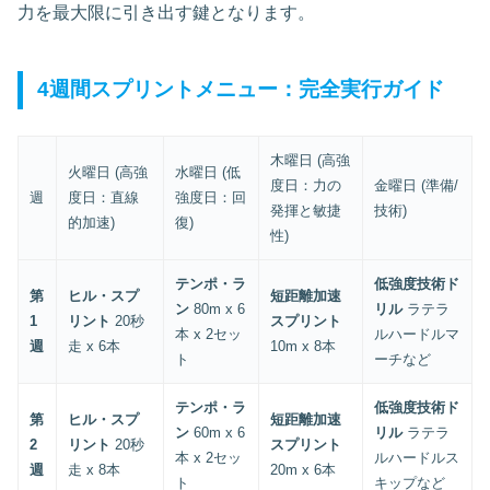
力を最大限に引き出す鍵となります。
4週間スプリントメニュー：完全実行ガイド
木曜日 (高強
火曜日 (高強
水曜日 (低
度日：力の
金曜日 (準備/
週
度日：直線
強度日：回
発揮と敏捷
技術)
的加速)
復)
性)
テンポ・ラ
低強度技術ド
第
ヒル・スプ
短距離加速
ン
80m x 6
リル
ラテラ
1
リント
20秒
スプリント
本 x 2セッ
ルハードルマ
週
走 x 6本
10m x 8本
ト
ーチなど
テンポ・ラ
低強度技術ド
第
ヒル・スプ
短距離加速
ン
60m x 6
リル
ラテラ
2
リント
20秒
スプリント
本 x 2セッ
ルハードルス
週
走 x 8本
20m x 6本
ト
キップなど