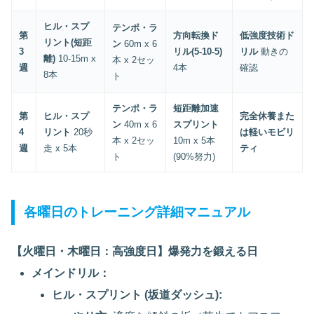
ヒル・スプ
テンポ・ラ
第
方向転換ド
低強度技術ド
リント(短距
ン
60m x 6
3
リル(5-10-5)
リル
動きの
離)
10-15m x
本 x 2セッ
週
4本
確認
8本
ト
テンポ・ラ
短距離加速
第
ヒル・スプ
完全休養また
ン
40m x 6
スプリント
4
リント
20秒
は軽いモビリ
本 x 2セッ
10m x 5本
週
走 x 5本
ティ
ト
(90%努力)
各曜日のトレーニング詳細マニュアル
【火曜日・木曜日：高強度日】爆発力を鍛える日
メインドリル：
ヒル・スプリント (坂道ダッシュ):