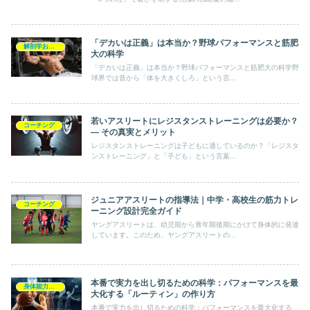
「デカいは正義」は本当か？野球パフォーマンスと筋肥
解剖学および生理学
大の科学
「デカいは正義」は本当か？野球パフォーマンスと筋肥大の科学野
球界では昔から「体を大きくしろ」という言...
若いアスリートにレジスタンストレーニングは必要か？
コーチング
― その真実とメリット
レジスタンストレーニングは子どもに適しているのか？「レジスタ
ンストレーニング」と「子ども」という言葉...
ジュニアアスリートの指導法｜中学・高校生の筋力トレ
コーチング
ーニング設計完全ガイド
ヤングアスリートは、幼児期から青年期後期にかけて身体的に発達
しています。このため、ヤングアスリートの...
本番で実力を出し切るための科学：パフォーマンスを最
身体能力の向上
大化する「ルーティン」の作り方
本番で実力を出し切るための科学：パフォーマンスを最大化する