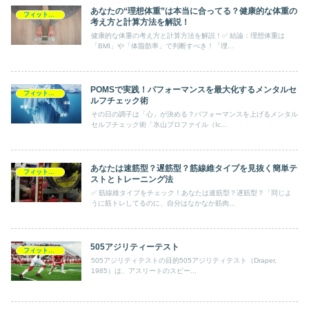
あなたの“理想体重”は本当に合ってる？健康的な体重の
フィットネステスト
考え方と計算方法を解説！
健康的な体重の考え方と計算方法を解説！✅ 結論：理想体重は
「BMI」や「体脂肪率」で判断すべき！「理...
POMSで実践！パフォーマンスを最大化するメンタルセ
フィットネステスト
ルフチェック術
その日の調子は「心」が決める？パフォーマンスを上げるメンタル
セルフチェック術「氷山プロファイル（Ic...
あなたは速筋型？遅筋型？筋線維タイプを見抜く簡単テ
フィットネステスト
ストとトレーニング法
✅ 筋線維タイプをチェック！あなたは速筋型？遅筋型？「同じよ
うに筋トレしてるのに、自分はなかなか筋肉...
505アジリティーテスト
フィットネステスト
505アジリティテストの目的505アジリティテスト（Draper,
1985）は、アスリートのスピー...