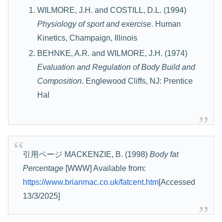
WILMORE, J.H. and COSTILL, D.L. (1994)
Physiology of sport and exercise
. Human
Kinetics, Champaign, Illinois
BEHNKE, A.R. and WILMORE, J.H. (1974)
Evaluation and Regulation of Body Build and
Composition
. Englewood Cliffs, NJ: Prentice
Hal
引用ページ MACKENZIE, B. (1998)
Body fat
Percentage
[WWW] Available from:
https://www.brianmac.co.uk/fatcent.htm
[Accessed
13/3/2025]