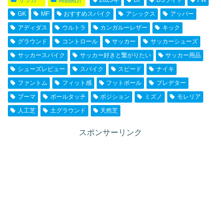
サッカー
商品紹介
2025年
DF
DSライト
FW
GK
MF
おすすめスパイク
アシックス
アッパー
アディダス
ウルトラ
カンガルーレザー
キック
グラウンド
コントロール
サッカー
サッカーシューズ
サッカースパイク
サッカー好きと繋がりたい
サッカー用品
シューズレビュー
スパイク
スピード
ナイキ
ファントム
フィット感
フットボール
プレデター
プーマ
ボールタッチ
ポジション
ミズノ
モレリア
人工芝
土グラウンド
天然芝
スポンサーリンク