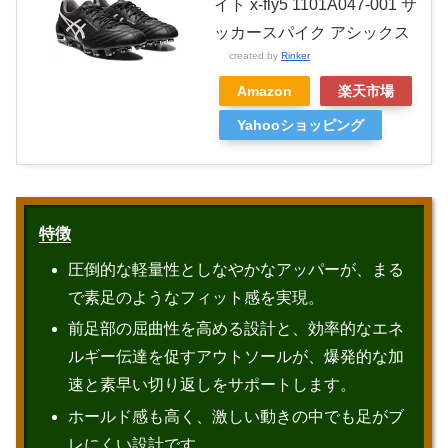
イト x-fly5 1101A047-001 サ
ッカースパイク アシックス
created by
Rinker
Amazon
楽天市場
Yahooショッピング
特徴
圧倒的な軽量性としなやかなアッパーが、まる
で素足のようなフィット感を実現。
前足部の屈曲性を高める設計と、効率的なエネ
ルギー伝達を促すアウトソールが、爆発的な加
速と素早い切り返しをサポートします。
ホールド感も高く、激しい動きの中でも足がブ
レにくい設計です。