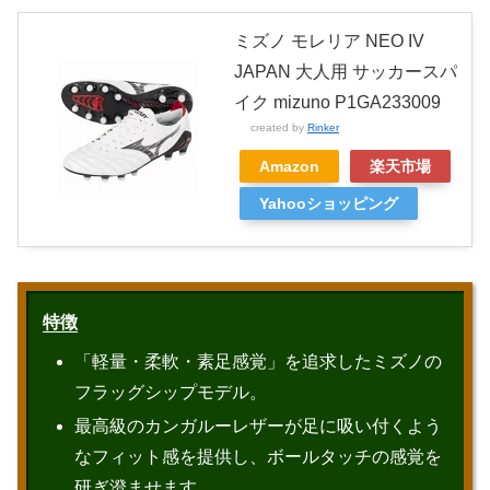
ミズノ モレリア NEO IV
JAPAN 大人用 サッカースパ
イク mizuno P1GA233009
created by
Rinker
Amazon
楽天市場
Yahooショッピング
特徴
「軽量・柔軟・素足感覚」を追求したミズノの
フラッグシップモデル。
最高級のカンガルーレザーが足に吸い付くよう
なフィット感を提供し、ボールタッチの感覚を
研ぎ澄ませます。