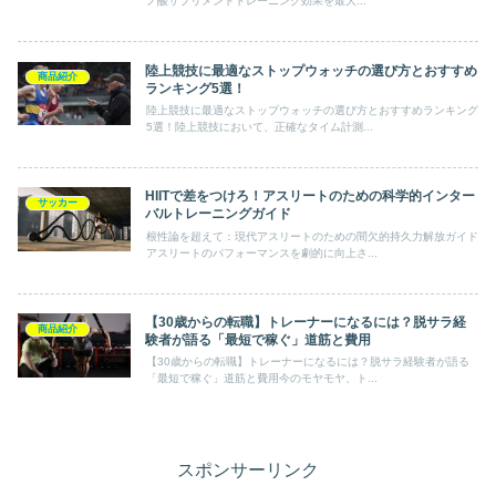
ノ酸サプリメントトレーニング効果を最大...
陸上競技に最適なストップウォッチの選び方とおすすめ
商品紹介
ランキング5選！
陸上競技に最適なストップウォッチの選び方とおすすめランキング
5選！陸上競技において、正確なタイム計測...
HIITで差をつけろ！アスリートのための科学的インター
サッカー
バルトレーニングガイド
根性論を超えて：現代アスリートのための間欠的持久力解放ガイド
アスリートのパフォーマンスを劇的に向上さ...
【30歳からの転職】トレーナーになるには？脱サラ経
商品紹介
験者が語る「最短で稼ぐ」道筋と費用
【30歳からの転職】トレーナーになるには？脱サラ経験者が語る
「最短で稼ぐ」道筋と費用今のモヤモヤ、ト...
スポンサーリンク