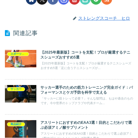
ストレングスコーチ ヒロ
関連記事
【2025年最新版】コートを支配！プロが厳選するテニ
スポーツ別記事
スシューズおすすめ5選
【2025年最新版】コートを支配！プロが厳選するテニスシューズ
おすすめ5選「足に合うテニスシューズが...
サッカー選手のための筋力トレーニング完全ガイド：パ
サッカー
フォーマンスとケガ予防を科学で支える
「サッカーに筋トレって必要？」そんな疑問は、もはや過去のもの
です。今や世界のトップクラブや代表チーム...
アスリートにおすすめのEAA3選！目的とこだわりで選
商品紹介
ぶ必須アミノ酸サプリメント
アスリートにおすすめのEAA3選！目的とこだわりで選ぶ必須アミ