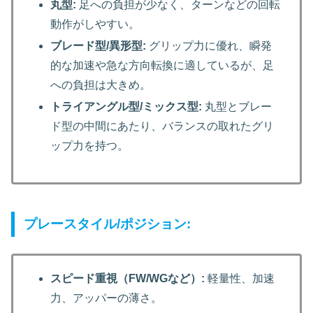
丸型:
足への負担が少なく、ターンなどの回転
動作がしやすい。
ブレード型/異形型:
グリップ力に優れ、瞬発
的な加速や急な方向転換に適しているが、足
への負担は大きめ。
トライアングル型/ミックス型:
丸型とブレー
ド型の中間にあたり、バランスの取れたグリ
ップ力を持つ。
プレースタイル/ポジション:
スピード重視（FW/WGなど）:
軽量性、加速
力、アッパーの薄さ。