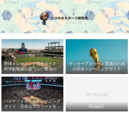
野球トレーニング完全ガイド：
サッカーアスリート育成のため
科学的根拠に基づく、最強の野
の完全トレーニングガイド
球アスリート育成プラン
バスケットボールトレーニング
ガイド：完全なアスリートを目
商品紹介
指して