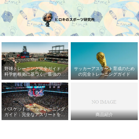
野球トレーニング完全ガイド：
サッカーアスリート育成のため
科学的根拠に基づく、最強の野
の完全トレーニングガイド
球アスリート育成プラン
バスケットボールトレーニング
ガイド：完全なアスリートを目
商品紹介
指して