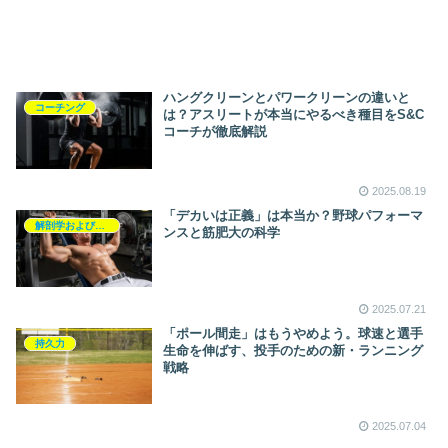
ハングクリーンとパワークリーンの違いと
コーチング
は？アスリートが本当にやるべき種目をS&C
コーチが徹底解説
2025.08.19
「デカいは正義」は本当か？野球パフォーマ
解剖学および生理学
ンスと筋肥大の科学
2025.07.21
「ポール間走」はもうやめよう。球速と選手
持久力
生命を伸ばす、投手のための新・ランニング
戦略
2025.07.04